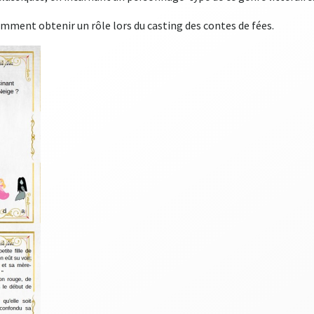
emment obtenir un rôle lors du casting des contes de fées.