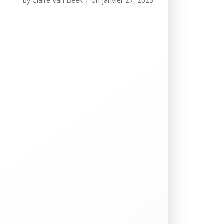
by
Claire Van Beek
|
on
janvier 27, 2023
.