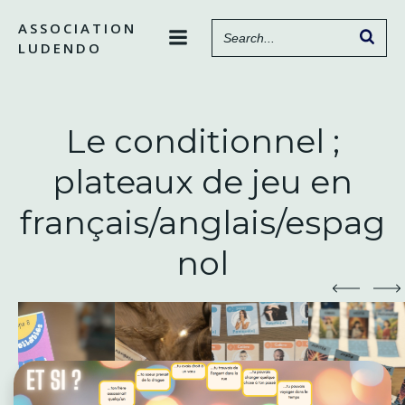
Aller
ASSOCIATION
au
LUDENDO
contenu
Le conditionnel ;
plateaux de jeu en
français/anglais/espag
nol