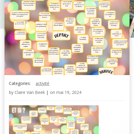
Categories:
activité
by
Claire Van Beek
|
on
mai 19, 2024