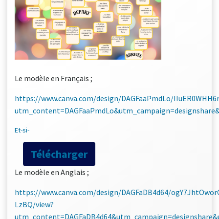
Le modèle en Français ;
https://www.canva.com/design/DAGFaaPmdLo/IIuER0WHH6
utm_content=DAGFaaPmdLo&utm_campaign=designshare&u
Et-si-
Télécharger
Le modèle en Anglais ;
https://www.canva.com/design/DAGFaDB4d64/ogY7JhtOwor
LzBQ/view?
utm_content=DAGFaDB4d64&utm_campaign=designshare&u