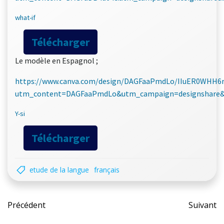
what-if
Télécharger
Le modèle en Espagnol ;
https://www.canva.com/design/DAGFaaPmdLo/IIuER0WHH6
utm_content=DAGFaaPmdLo&utm_campaign=designshare&u
Y-si
Télécharger
etude de la langue
français
Post
Pos
Précédent
Suivant