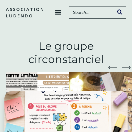
Aller
ASSOCIATION
au
LUDENDO
contenu
Le groupe
circonstanciel