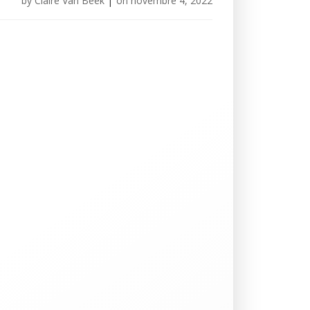
by
Claire Van Beek
|
on
novembre 4, 2022