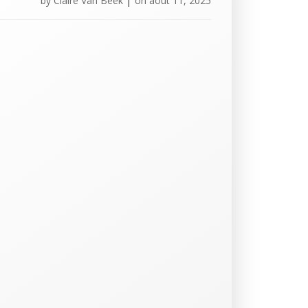
by
Claire Van Beek
|
on
août 11, 2025