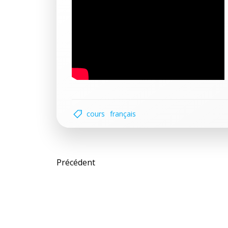
cours
français
Post
Précédent
navigation