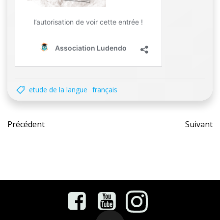
etude de la langue
français
Post
Pos
Précédent
Suivant
navigation
nav