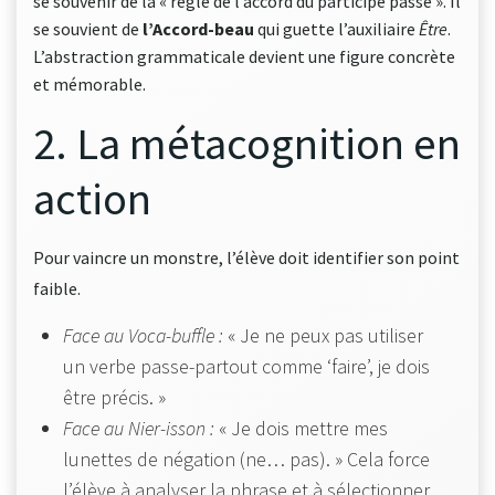
se souvenir de la « règle de l’accord du participe passé ». Il
se souvient de
l’Accord-beau
qui guette l’auxiliaire
Être
.
L’abstraction grammaticale devient une figure concrète
et mémorable.
2. La métacognition en
action
Pour vaincre un monstre, l’élève doit identifier son point
faible
.
Face au Voca-buffle :
« Je ne peux pas utiliser
un verbe passe-partout comme ‘faire’, je dois
être précis. »
Face au Nier-isson :
« Je dois mettre mes
lunettes de négation (ne… pas). » Cela force
l’élève à analyser la phrase et à sélectionner