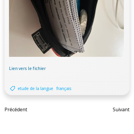
Lien vers le fichier
etude de la langue
français
Post
Pos
Précédent
Suivant
navigation
nav