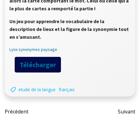
alors la carte comportant le mot. Celui ou celle qui a
le plus de cartes a remporté la partie !
Un jeu pour apprendre le vocabulaire de la
description de lieux et la figure de la synonymie tout
en s’amusant.
Lynx synonymes paysage
Télécharger
etude de la langue
français
Post
Pos
Précédent
Suivant
navigation
nav