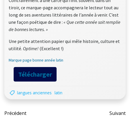
Contrairement à une carte qui finit souvent dans un
tiroir, ce marque-page accompagnera le lecteur tout au
long de ses aventures littéraires de l’année à venir. C’est
une façon poétique de dire :
« Que cette année soit remplie
de bonnes lectures. »
Une petite attention papier qui mêle histoire, culture et
utilité.
Optime!
(Excellent !)
Marque page bonne année latin
Télécharger
langues anciennes
latin
Post
Pos
Précédent
Suivant
navigation
nav