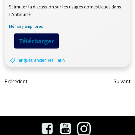
Stimuler la discussion sur les usages domestiques dans
l’Antiquité.
Mémory amphores
Télécharger
langues anciennes
latin
Post
Pos
Précédent
Suivant
navigation
nav