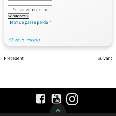
Se souvenir de moi
Mot de passe perdu ?
cours
français
Post
Pos
Précédent
Suivant
navigation
nav