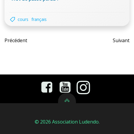
cours
français
Post
Pos
Précédent
Suivant
navigation
nav
© 2026 Association Ludendo.