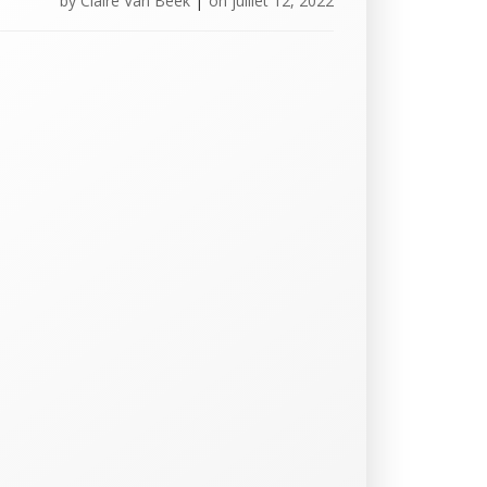
by
Claire Van Beek
|
on
juillet 12, 2022