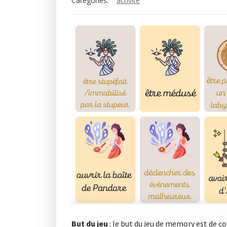
Categories:
activité
But du jeu
: le but du jeu de memory est de c