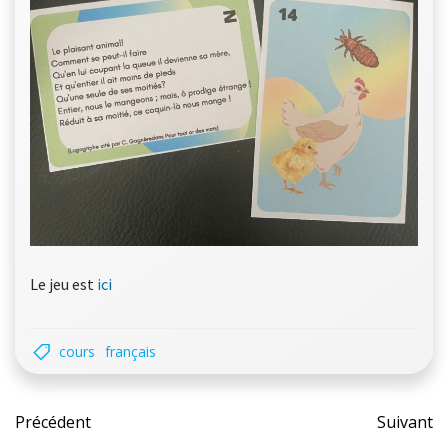
Le jeu est
ici
cours
français
Post
Pos
Précédent
Suivant