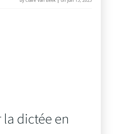
by
Claire Van Beek
|
on
juin 15, 2025
 la dictée en