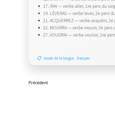
17. IRAI — verbe aller, 1re pers du sin
19. LÈVERAS — verbe lever, 2e pers d
21. ACQUERREZ — verbe acquérir, 2e 
22. MOURRA — verbe mourir, 3e pers 
27. VOUDRAI — verbe vouloir, 1re per
etude de la langue
français
Post
Précédent
navigation