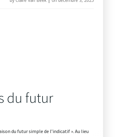
by
Claire Van Beek
|
on
décembre 3, 2025
s du futur
on du futur simple de l’indicatif ». Au lieu