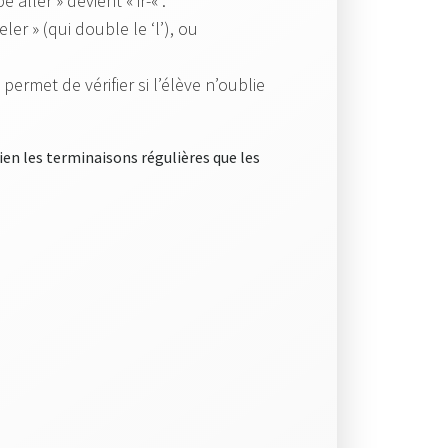
 aller » devient « ir-« .
er » (qui double le ‘l’), ou
permet de vérifier si l’élève n’oublie
ien les terminaisons régulières que les