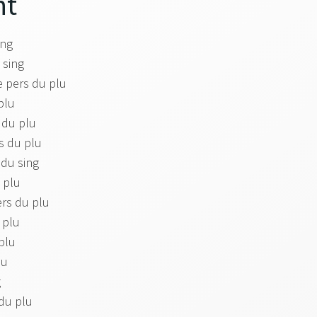
nt
ing
u sing
e pers du plu
 plu
s du plu
rs du plu
 du sing
u plu
ers du plu
u plu
 plu
lu
g
 du plu