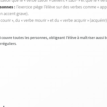
 savoir que le « verbe savoir » devient « saur- » et que le « verbe
sonnes :
l’exercice piège l’élève sur des verbes comme « appel
un accent grave).
ourir », du « verbe mourir » et du « verbe acqurir » (acquérir) 
 couvre toutes les personnes, obligeant l’élève à maîtriser aussi b
rréguliers.