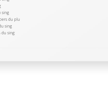
g
u sing
pers du plu
du sing
s du sing