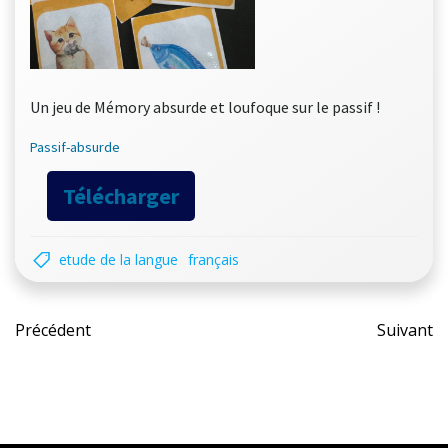
Un jeu de Mémory absurde et loufoque sur le passif !
Passif-absurde
Télécharger
etude de la langue
français
Post
Pos
Précédent
Suivant
navigation
nav