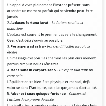
Un appel à vivre pleinement l’instant présent, sans
attendre un moment parfait qui ne viendra peut-être
jamais.
2.
Audaces fortuna iuvat
–
La fortune sourit aux
audacieux
L’audace est souvent le premier pas vers le changement.
Oser, c’est déjà s’ouvrir au possible.
3.
Per aspera ad astra
–
Par des difficultés jusqu’aux
étoiles
Un message d’espoir : les chemins les plus durs mènent
parfois aux plus belles réussites.
4.
Mens sana in corpore sano
–
Un esprit sain dans un
corps sain
L’équilibre entre bien-être physique et mental, déjà
valorisé dans l’Antiquité, est plus que jamais d’actualité.
5.
Faber est suae quisque fortunae
–
Chacun est
l’artisan de sa propre destinée
Une invitation à prendre sa vie en main, à faire des choix