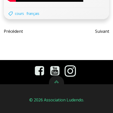
cours
français
Post
Pos
Précédent
Suivant
navigation
nav
© 2026 Association Ludendo.