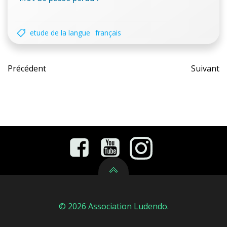
etude de la langue
français
Post
Pos
Précédent
Suivant
navigation
nav
© 2026 Association Ludendo.