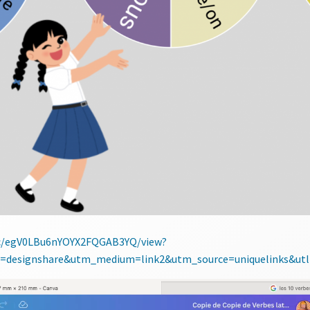
3c/egV0LBu6nYOYX2FQGAB3YQ/view?
designshare&utm_medium=link2&utm_source=uniquelinks&utl