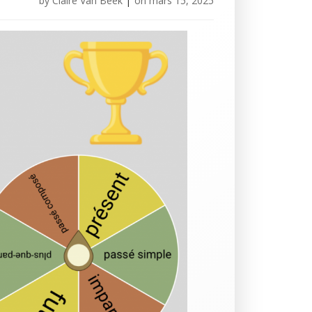
by
Claire Van Beek
|
on
mars 15, 2025