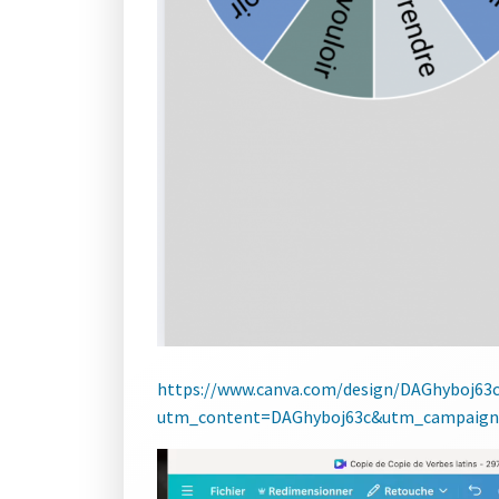
https://www.canva.com/design/DAGhyboj6
utm_content=DAGhyboj63c&utm_campaign=