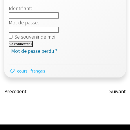
Identifiant:
Mot de passe:
Se souvenir de moi
Mot de passe perdu ?
cours
français
Post
Pos
Précédent
Suivant
navigation
nav