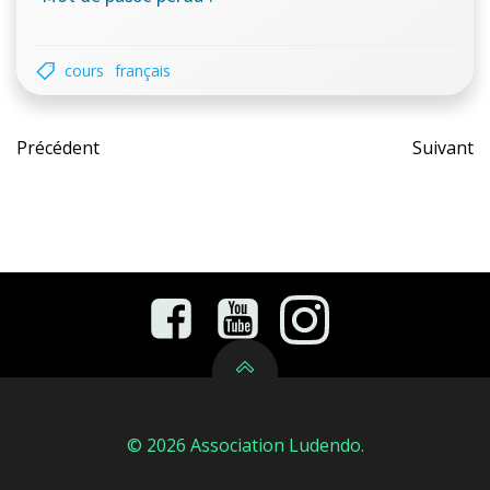
cours
français
Post
Pos
Précédent
Suivant
navigation
nav
© 2026 Association Ludendo.