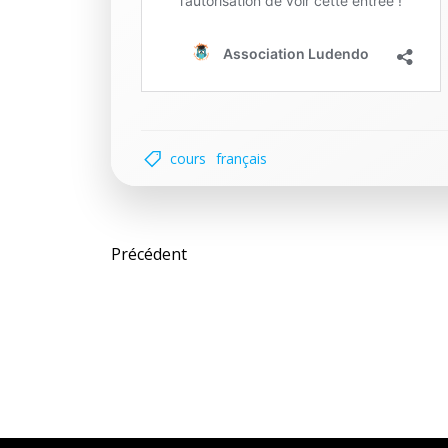
cours
français
Post
Précédent
navigation