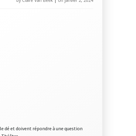
by
Claire Van Beek
|
on
janvier 2, 2024
t le dé et doivent répondre à une question