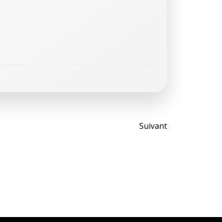
Post
Suivant
navigati