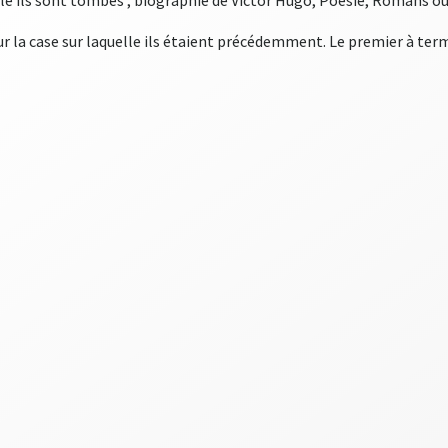
le ils sont tombés ; biographie de Victor Hugo, Poésie, Romans o
ur la case sur laquelle ils étaient précédemment. Le premier à term