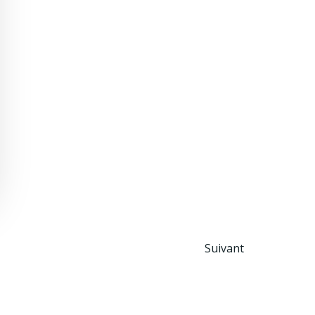
Posts
Suivant
navigat