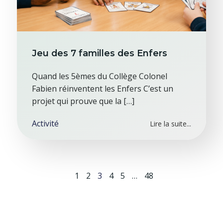
Jeu des 7 familles des Enfers
Quand les 5èmes du Collège Colonel
Fabien réinventent les Enfers C’est un
projet qui prouve que la […]
Activité
Lire la suite...
Page
Page
Page
Page
Page
Page
1
2
3
4
5
…
48