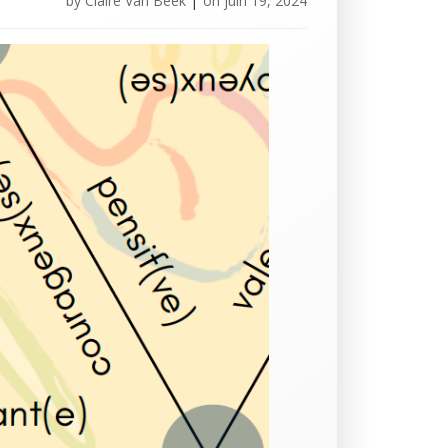
by
Claire Van Beek
|
on
juin 19, 2024