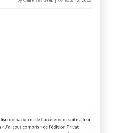
by
Claire Van Beek
|
on
août 12, 2022
discrimination et de harcèlement suite à leur
« J’ai tout compris » de l’édition Privat