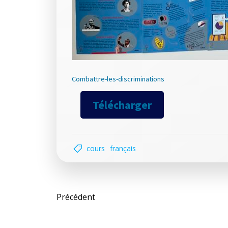
Combattre-les-discriminations
Télécharger
cours
français
Post
Précédent
navigation