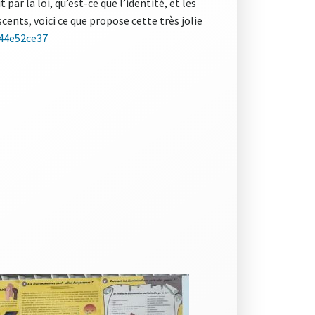
par la loi, qu’est-ce que l’identité, et les
cents, voici ce que propose cette très jolie
44e52ce37