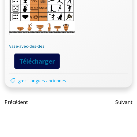
Vase-avec-des-des
Télécharger
grec
langues anciennes
Post
Pos
Précédent
Suivant
navigation
nav