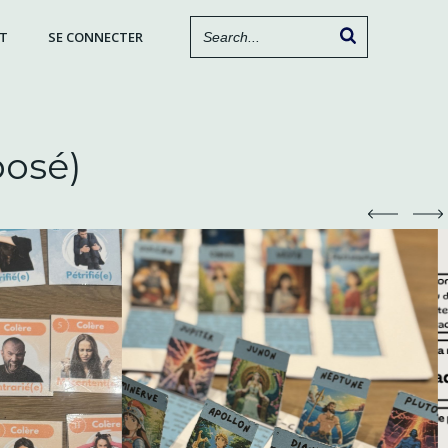
T
SE CONNECTER
posé)