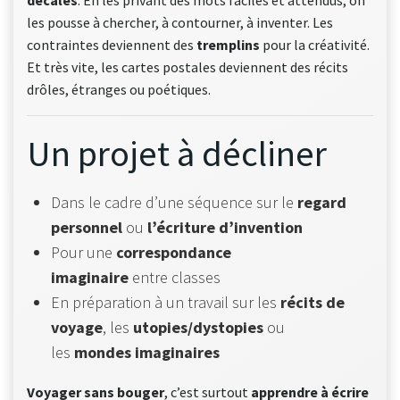
décalés
. En les privant des mots faciles et attendus, on
les pousse à chercher, à contourner, à inventer. Les
contraintes deviennent des
tremplins
pour la créativité.
Et très vite, les cartes postales deviennent des récits
drôles, étranges ou poétiques.
Un projet à décliner
Dans le cadre d’une séquence sur le
regard
personnel
ou
l’écriture d’invention
Pour une
correspondance
imaginaire
entre classes
En préparation à un travail sur les
récits de
voyage
, les
utopies/dystopies
ou
les
mondes imaginaires
Voyager sans bouger
, c’est surtout
apprendre à écrire