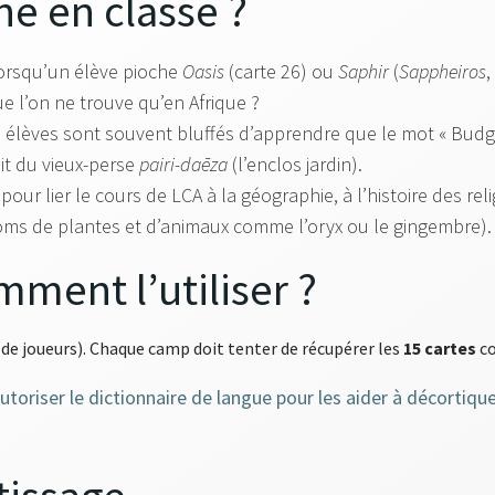
e en classe ?
orsqu’un élève pioche
Oasis
(carte 26) ou
Saphir
(
Sappheiros
,
e l’on ne trouve qu’en Afrique ?
 élèves sont souvent bluffés d’apprendre que le mot « Budge
oit du vieux-perse
pairi-daēza
(l’enclos jardin).
 pour lier le cours de LCA à la géographie, à l’histoire des rel
s de plantes et d’animaux comme l’oryx ou le gingembre).
mment l’utiliser ?
de joueurs). Chaque camp doit tenter de récupérer les
15 cartes
co
utoriser le dictionnaire de langue pour les aider à décortiquer