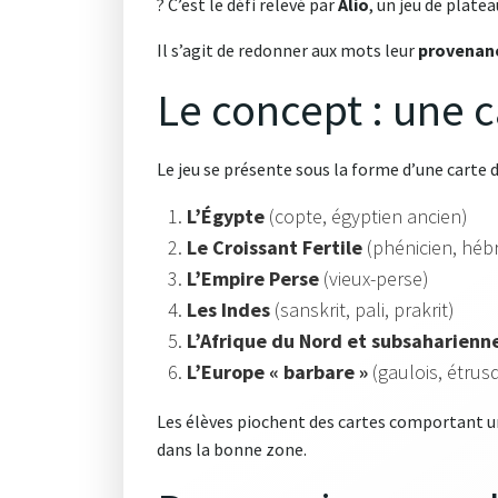
? C’est le défi relevé par
Alio
, un jeu de plate
Il s’agit de redonner aux mots leur
provenan
Le concept : une c
Le jeu se présente sous la forme d’une carte d
L’Égypte
(copte, égyptien ancien)
Le Croissant Fertile
(phénicien, héb
L’Empire Perse
(vieux-perse)
Les Indes
(sanskrit, pali, prakrit)
L’Afrique du Nord et subsaharienn
L’Europe « barbare »
(gaulois, étru
Les élèves piochent des cartes comportant un
dans la bonne zone.