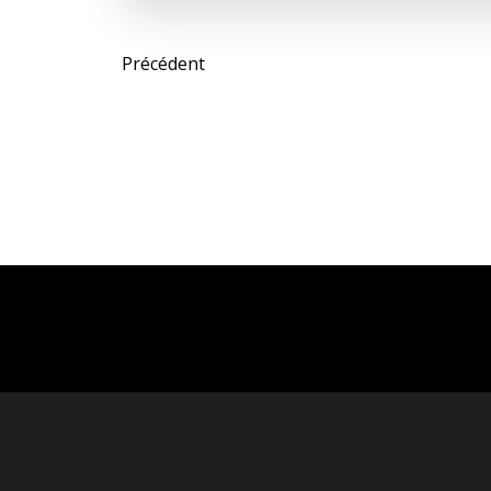
Post
Précédent
navigation