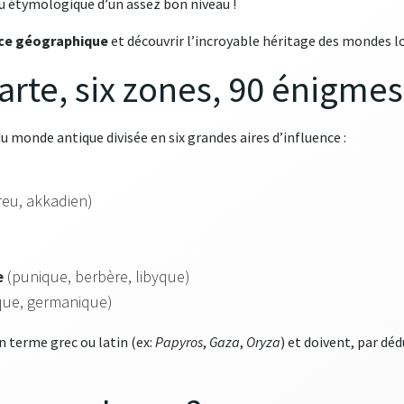
au étymologique d’un assez bon niveau !
ce géographique
et découvrir l’incroyable héritage des mondes l
arte, six zones, 90 énigmes
u monde antique divisée en six grandes aires d’influence :
reu, akkadien)
e
(punique, berbère, libyque)
sque, germanique)
 terme grec ou latin (ex:
Papyros
,
Gaza
,
Oryza
) et doivent, par déd