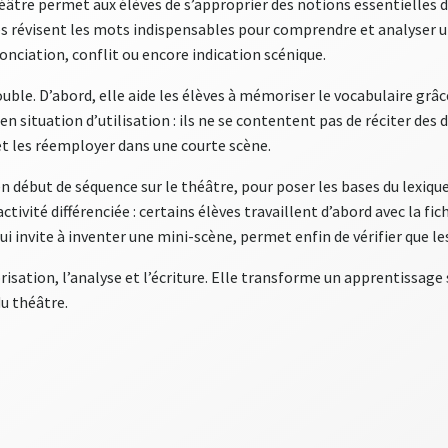
éâtre permet aux élèves de s’approprier des notions essentielles de
ves révisent les mots indispensables pour comprendre et analyser un 
ciation, conflit ou encore indication scénique.
ouble. D’abord, elle aide les élèves à mémoriser le vocabulaire grâ
 situation d’utilisation : ils ne se contentent pas de réciter des d
et les réemployer dans une courte scène.
en début de séquence sur le théâtre, pour poser les bases du lexiqu
activité différenciée : certains élèves travaillent d’abord avec la fi
qui invite à inventer une mini-scène, permet enfin de vérifier que 
orisation, l’analyse et l’écriture. Elle transforme un apprentissa
du théâtre.