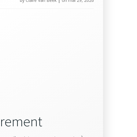
by
Claire Van Beek
|
on
mai 29, 2026
trement