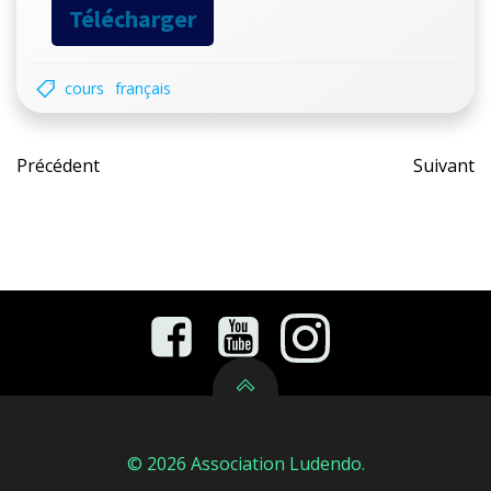
Télécharger
cours
français
Post
Pos
Précédent
Suivant
navigation
nav
© 2026 Association Ludendo.