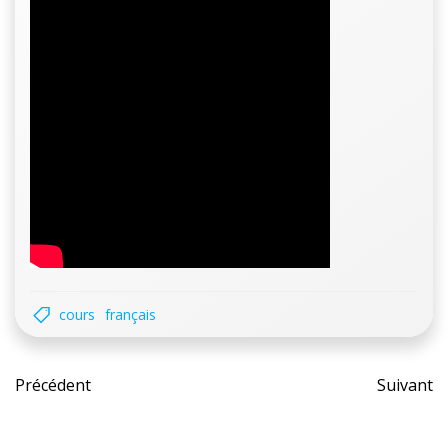
cours
français
Post
Pos
Précédent
Suivant
navigation
nav