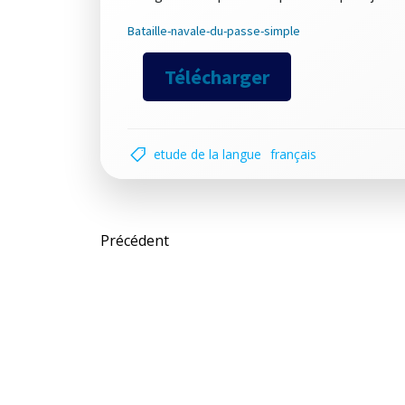
Bataille-navale-du-passe-simple
Télécharger
etude de la langue
français
Post
Précédent
navigation