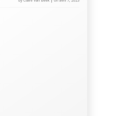
by
Claire Van Beek
|
on
avril 7, 2023