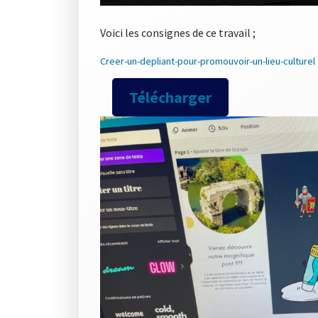
Voici les consignes de ce travail ;
Creer-un-depliant-pour-promouvoir-un-lieu-culturel
Télécharger