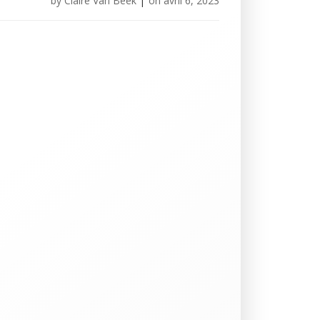
by
Claire Van Beek
|
on
avril 6, 2023