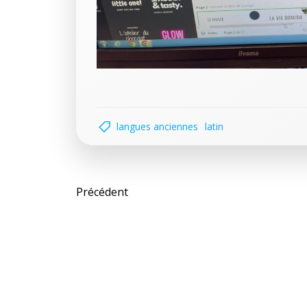
langues anciennes
latin
Post
Précédent
navigation