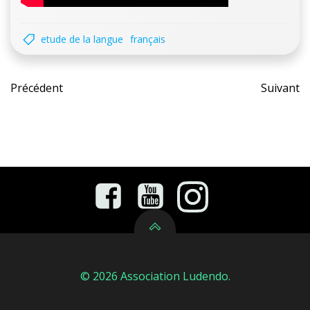
etude de la langue
français
Post
Pos
Précédent
Suivant
navigation
nav
© 2026 Association Ludendo.