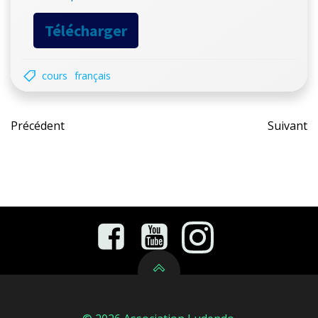
Télécharger
cours
français
Post
Pos
Précédent
Suivant
navigation
nav