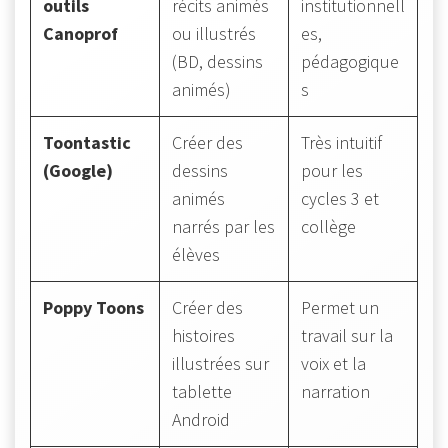
outils
récits animés
institutionnell
Canoprof
ou illustrés
es,
(BD, dessins
pédagogique
animés)
s
Toontastic
Créer des
Très intuitif
(Google)
dessins
pour les
animés
cycles 3 et
narrés par les
collège
élèves
Poppy Toons
Créer des
Permet un
histoires
travail sur la
illustrées sur
voix et la
tablette
narration
Android