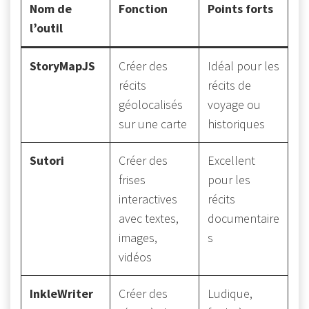
Nom de
Fonction
Points forts
l’outil
StoryMapJS
Créer des
Idéal pour les
récits
récits de
géolocalisés
voyage ou
sur une carte
historiques
Sutori
Créer des
Excellent
frises
pour les
interactives
récits
avec textes,
documentaire
images,
s
vidéos
InkleWriter
Créer des
Ludique,