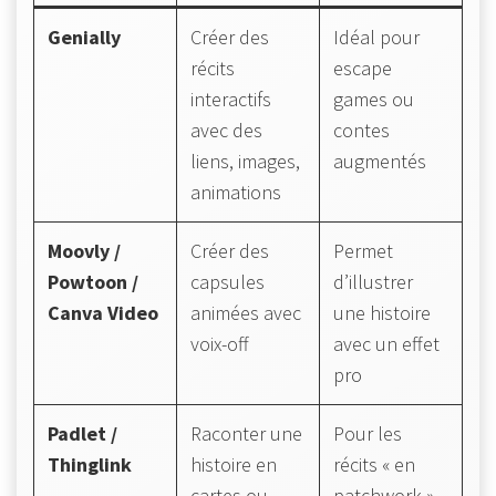
Genially
Créer des
Idéal pour
récits
escape
interactifs
games ou
avec des
contes
liens, images,
augmentés
animations
Moovly /
Créer des
Permet
Powtoon /
capsules
d’illustrer
Canva Video
animées avec
une histoire
voix-off
avec un effet
pro
Padlet /
Raconter une
Pour les
Thinglink
histoire en
récits « en
cartes ou
patchwork »