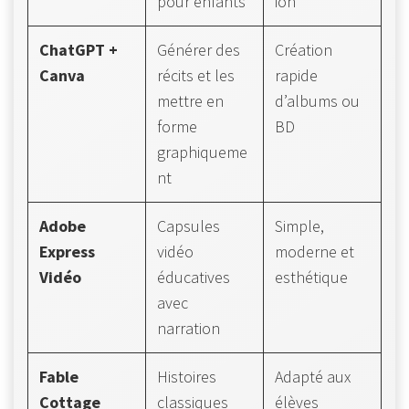
pour enfants
ion
ChatGPT +
Générer des
Création
Canva
récits et les
rapide
mettre en
d’albums ou
forme
BD
graphiqueme
nt
Adobe
Capsules
Simple,
Express
vidéo
moderne et
Vidéo
éducatives
esthétique
avec
narration
Fable
Histoires
Adapté aux
Cottage
classiques
élèves