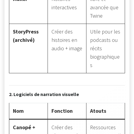
interactives
avancée que
Twine
StoryPress
Créer des
Utile pour les
(archivé)
histoires en
podcasts ou
audio + image
récits
biographique
s
2. Logiciels de narration visuelle
Nom
Fonction
Atouts
Canopé +
Créer des
Ressources