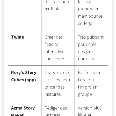
récits à choix
facile à
multiples
prendre en
main pour le
collège
Twine
Créer des
Très puissant
fictions
pour créer
interactives
des jeux
sans coder
narratifs
Rory’s Story
Tirage de dés
Parfait pour
Cubes (app)
illustrés pour
l’oral ou
lancer des
l’impro en
histoires
groupe
Axma Story
Rédiger des
Version plus
Maker
histoires
libre et