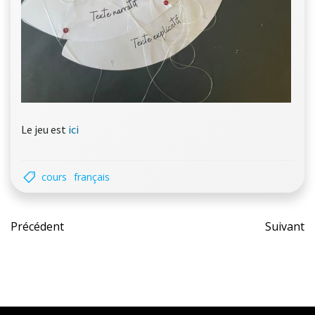
Le jeu est
ici
cours
français
Post
Pos
Précédent
Suivant
navigation
nav