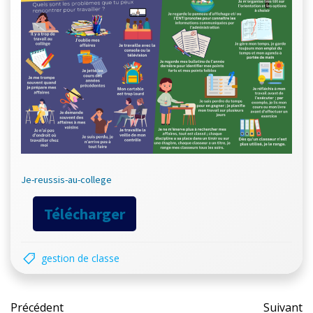
Je-reussis-au-college
Télécharger
gestion de classe
Post
Pos
Précédent
Suivant