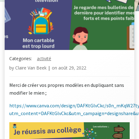
Categories:
activité
by
Claire Van Beek
|
on
août 29, 2022
Merci de créer vos propres modèles en dupliquant sans
modifier le mien ;
https://www.canva.com/design/DAFKtGlvCkc/s0n_mKqW27t
utm_content=DAFKtGlvCkc&utm_campaign=designshare&u