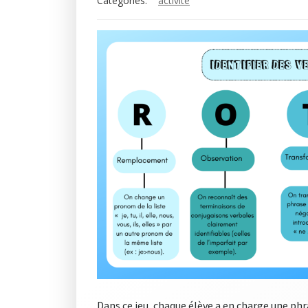
Categories:
activité
Dans ce jeu, chaque élève a en charge une phra