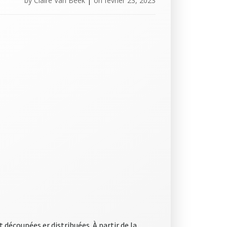
by
Claire Van Beek
|
on
février 23, 2023
 découpées er distribuées. À partir de la