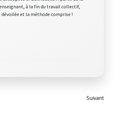
seignant, à la fin du travail collectif,
st dévoilée et la méthode comprise !
Post
Suivant
navigati