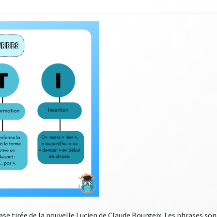
se tirée de la nouvelle Lucien de Claude Bourgeix. Les phrases sont