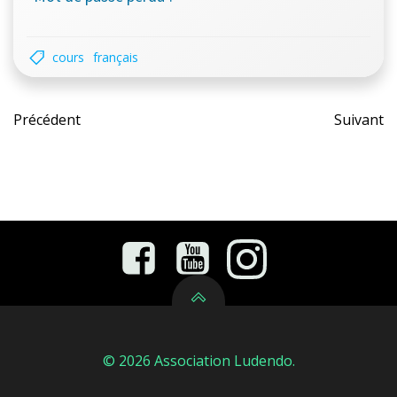
cours
français
Post
Pos
Précédent
Suivant
navigation
nav
© 2026 Association Ludendo.