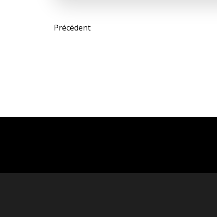
Post
Précédent
navigation