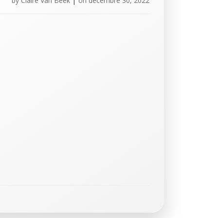
by
Claire Van Beek
|
on
décembre 30, 2022