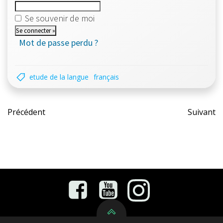
Se souvenir de moi
Mot de passe perdu ?
etude de la langue
français
Post
Pos
Précédent
Suivant
navigation
nav