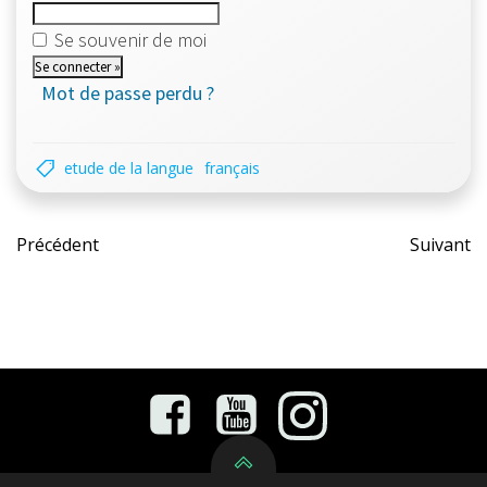
Se souvenir de moi
Mot de passe perdu ?
etude de la langue
français
Post
Pos
Précédent
Suivant
navigation
nav