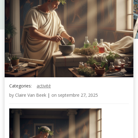
Categories:
activité
by
Claire Van Beek
|
on
septembre 27, 2025