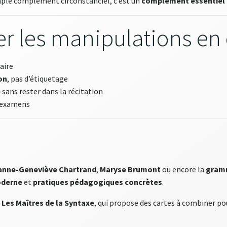
mple complément circonstanciel, c’est un
complément essentiel 
r les manipulations en 
aire
on
, pas d’étiquetage
e
sans rester dans la récitation
x examens
anne-Geneviève Chartrand
,
Maryse Brumont
ou encore la
gramm
oderne
et
pratiques pédagogiques concrètes
.
u
Les Maîtres de la Syntaxe
, qui propose des cartes à combiner p