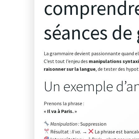
comprendre 
séances de
La grammaire devient passionnante quand elle
C’est tout l’enjeu des
manipulations syntax
raisonner sur la langue
, de tester des hypo
Un exemple d’an
Prenons la phrase :
« Il va à Paris. »
Manipulation :
Suppression
Résultat :
Il va.
→
La phrase est bancal