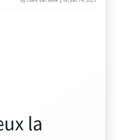
by
Claire Van Beek
|
on
juin 14, 2025
eux la