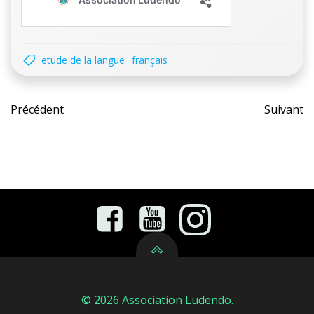
etude de la langue
français
Post
Pos
Précédent
Suivant
navigation
nav
© 2026 Association Ludendo.