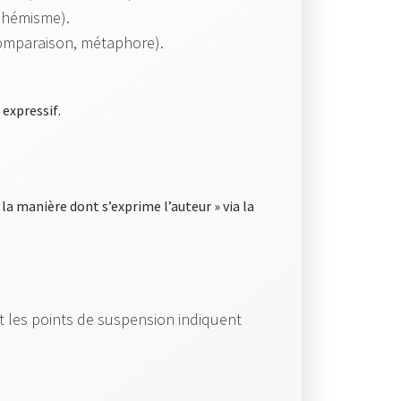
uphémisme).
comparaison, métaphore).
.
 expressif
.
« la manière dont s’exprime l’auteur » via la
les points de suspension indiquent