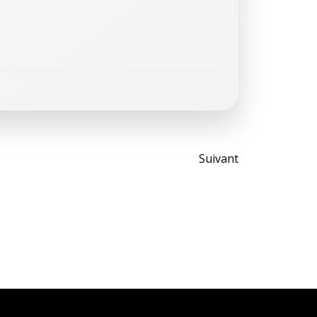
Post
Suivant
navigati