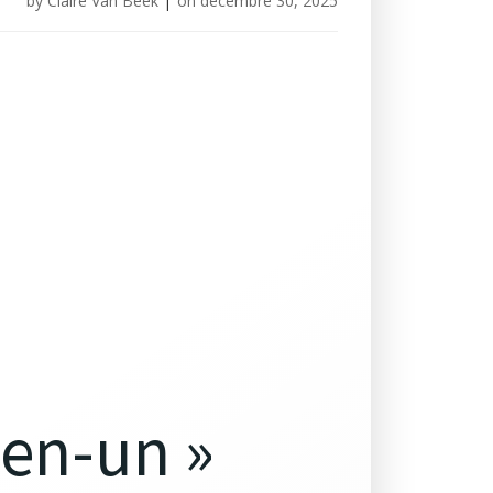
by
Claire Van Beek
|
on
décembre 30, 2025
-en-un »